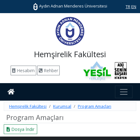
Aydın Adnan Menderes Üniversitesi
TR
EN
Hemşirelik Fakültesi
Hesabım
Rehber
Hemşirelik Fakültesi
Kurumsal
Program Amaçları
Program Amaçları
Dosya İndir