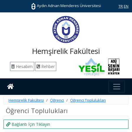
Aydın Adnan Menderes Üniversitesi
TR
EN
Hemşirelik Fakültesi
Hesabım
Rehber
Hemşirelik Fakültesi
Öğrenci
Öğrenci Toplulukları
Öğrenci Toplulukları
Bağlantı İçin Tıklayın