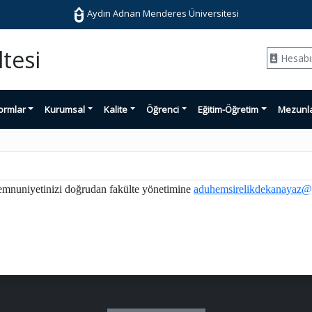
Aydın Adnan Menderes Üniversitesi
tesi
Hesab
ormlar
Kurumsal
Kalite
Öğrenci
Eğitim-Öğretim
Mezunl
 memnuniyetinizi doğrudan fakülte yönetimine
aduhemsirelikdekanayaz@