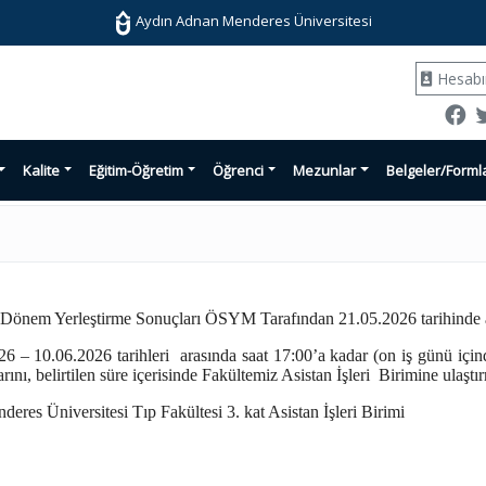
Aydın Adnan Menderes Üniversitesi
Hesab
Kalite
Eğitim-Öğretim
Öğrenci
Mezunlar
Belgeler/Forml
 Dönem Yerleştirme Sonuçları ÖSYM Tarafından 21.05.2026 tarihinde a
26 – 10.06.2026 tarihleri
arasında saat 17:00’a kadar (on iş günü için
ını, belirtilen süre içerisinde Fakültemiz Asistan İşleri Birimine ulaşt
s Üniversitesi Tıp Fakültesi 3. kat Asistan İşleri Birimi