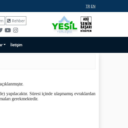
TR
EN
ım
Rehber
ar
İletişim
çıklanmıştır.
de) yapılacaktır. Süresi içinde ulaşmamış evraklardan
ırmaları gerekmektedir.