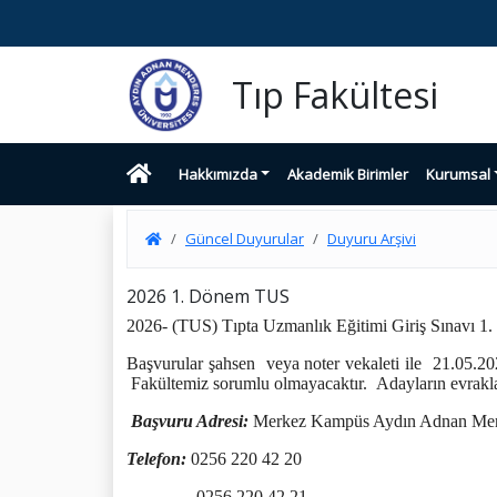
Tıp Fakültesi
Hakkımızda
Akademik Birimler
Kurumsal
Güncel Duyurular
Duyuru Arşivi
2026 1. Dönem TUS
2026- (TUS) Tıpta Uzmanlık Eğitimi Giriş Sınavı 1.
Başvurular şahsen
veya noter vekaleti ile
21.05.20
Fakültemiz sorumlu olmayacaktır.
Adayların evraklar
Başvuru Adresi:
Merkez Kampüs Aydın Adnan Mendere
Telefon:
0256 220 42 20
0256 220 42 21