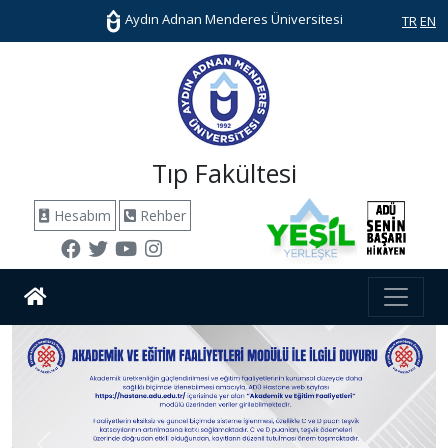
Aydın Adnan Menderes Üniversitesi
TR
EN
Tıp Fakültesi
Hesabım
Rehber