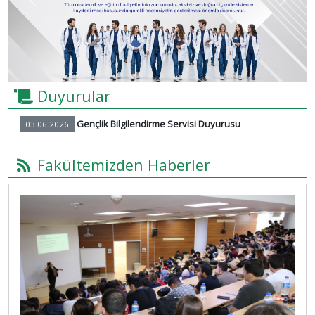
Previous
Next
Duyurular
Gençlik Bilgilendirme Servisi Duyurusu
03.06.2026
Fakültemizden Haberler