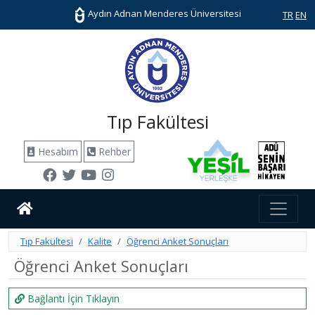
Aydın Adnan Menderes Üniversitesi
TR
EN
Tıp Fakültesi
Hesabım
Rehber
Tıp Fakültesi
Kalite
Öğrenci Anket Sonuçları
Öğrenci Anket Sonuçları
Bağlantı İçin Tıklayın