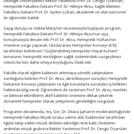
Etkinliğe Üniversitemiz Rektör Yardımcısı Prof. Dr. Cengiz Özarslan,
Hemşirelik Fakültesi Dekanı Prof. Dr. Hilmiye Aksu, Sağlık Bilimleri
Fakültesi Dekanı Prof. Dr. Ayden Çoban, akademik ve idari personel
ile öğrenciler katıldı.
Saygı duruşu ve İstiklal Marşı’nın okunmasıyla başlayan program,
Hemşirelik Fakültesi Dekanı Prof. Dr. Hilmiye Aksu’nun açış
konuşmasıyla devam etti. Prof. Dr. Aksu, Hemşirelik Haftası’nın
önemine vurgu yaparak, Uluslararası Hemşireler Konseyi (ICN)
tarafından belirlenen “Güçlendirilmiş Hemşireler Hayat Kurtarır”
temasının, hemşirelik mesleğinin sağlık sistemindeki vazgeçilmez
rolünü bir kez daha ortaya koyduğunu ifade etti.
Fakülte olarak eğitim kalitesini artırmaya yönelik çalışmaların
sürdüğünü belirten Prof. Dr. Aksu, akreditasyon süreçleri, Hemşirelik
Dekanlar Konseyi çalışmaları ve ilgili kurumlarla yürütülen iş birlikleri
hakkında bilgi verdi. Öğrencilere de seslenen Prof. Dr. Aksu, mesleki
ve bilimsel etkinliklere aktif katılımın önemine dikkat çekerek
donanımlı hemşireler olarak yetişmenin gerekliliğini vurguladı.
Programın devamında, Arş. Gör. Dr. Dilara Şahan’ın moderatörlüğünde
Hemşirelik Fakültesi Müzik Grubu sahne aldı. Katılımcılar tarafından
ilgiyle takip edilen müzik dinletisi etkinliğe renk kattı. Dinletinin
ardından müzik grubuna Rektör Yardımcısı Prof. Dr. Cengiz Özarslan