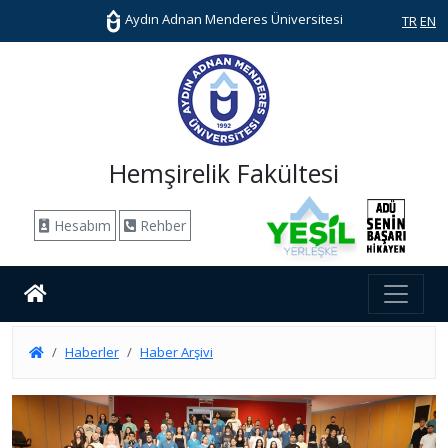
Aydın Adnan Menderes Üniversitesi
TR
EN
Hemşirelik Fakültesi
Hesabım
Rehber
Haberler
Haber Arşivi