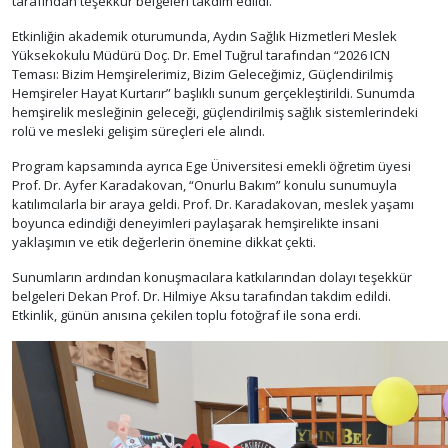
tarafından teşekkür belgeleri takdim edildi.
Etkinliğin akademik oturumunda, Aydın Sağlık Hizmetleri Meslek
Yüksekokulu Müdürü Doç. Dr. Emel Tuğrul tarafından “2026 ICN
Teması: Bizim Hemşirelerimiz, Bizim Geleceğimiz, Güçlendirilmiş
Hemşireler Hayat Kurtarır” başlıklı sunum gerçekleştirildi. Sunumda
hemşirelik mesleğinin geleceği, güçlendirilmiş sağlık sistemlerindeki
rolü ve mesleki gelişim süreçleri ele alındı.
Program kapsamında ayrıca Ege Üniversitesi emekli öğretim üyesi
Prof. Dr. Ayfer Karadakovan, “Onurlu Bakım” konulu sunumuyla
katılımcılarla bir araya geldi. Prof. Dr. Karadakovan, meslek yaşamı
boyunca edindiği deneyimleri paylaşarak hemşirelikte insani
yaklaşımın ve etik değerlerin önemine dikkat çekti.
Sunumların ardından konuşmacılara katkılarından dolayı teşekkür
belgeleri Dekan Prof. Dr. Hilmiye Aksu tarafından takdim edildi.
Etkinlik, günün anısına çekilen toplu fotoğraf ile sona erdi.