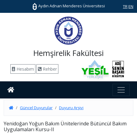
Aydın Adnan Menderes Üniversitesi
TR
EN
Hemşirelik Fakültesi
Hesabım
Rehber
Güncel Duyurular
Duyuru Arşivi
Yenidoğan Yoğun Bakım Ünitelerinde Bütüncül Bakım
Uygulamaları Kursu-II