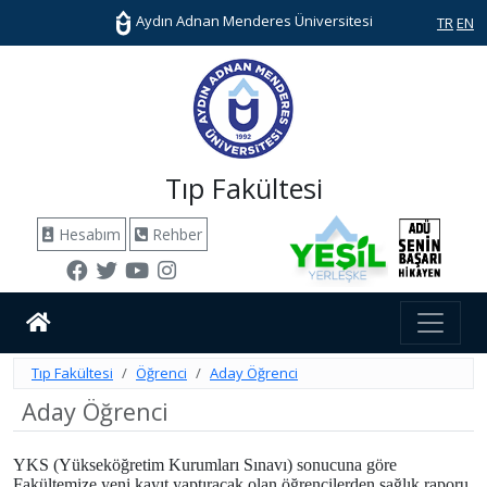
Aydın Adnan Menderes Üniversitesi
TR
EN
Tıp Fakültesi
Hesabım
Rehber
Tıp Fakültesi
Öğrenci
Aday Öğrenci
Aday Öğrenci
YKS (Yükseköğretim Kurumları Sınavı) sonucuna göre
Fakültemize yeni kayıt yaptıracak olan öğrencilerden sağlık raporu