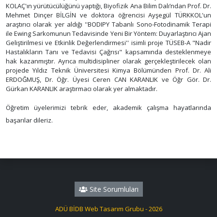
KOLAÇ'ın yürütücülüğünü yaptığı, Biyofizik Ana Bilim Dalı’ndan Prof. Dr.
Mehmet Dinçer BİLGİN ve doktora öğrencisi Ayşegül TÜRKKOL'un
araştırıcı olarak yer aldığı ''BODIPY Tabanlı Sono-Fotodinamik Terapi
ile Ewing Sarkomunun Tedavisinde Yeni Bir Yöntem: Duyarlaştırıcı Ajan
Geliştirilmesi ve Etkinlik Değerlendirmesi'' isimli proje TÜSEB-A "Nadir
Hastalıkların Tanı ve Tedavisi Çağrısı" kapsamında desteklenmeye
hak kazanmıştır. Ayrıca multidisipliner olarak gerçekleştirilecek olan
projede Yıldız Teknik Üniversitesi Kimya Bölümünden Prof. Dr. Ali
ERDOĞMUŞ, Dr. Öğr. Üyesi Ceren CAN KARANLIK ve Öğr Gör. Dr.
Gürkan KARANLIK araştırmacı olarak yer almaktadır.
Öğretim üyelerimizi tebrik eder, akademik çalışma hayatlarında
başarılar dileriz.
Site Sorumluları
ADÜ BİDB Web Tasarım Grubu - 2026