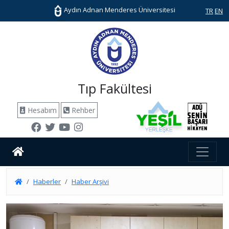
Aydın Adnan Menderes Üniversitesi
TR
EN
Tıp Fakültesi
Hesabım
Rehber
Haberler
Haber Arşivi