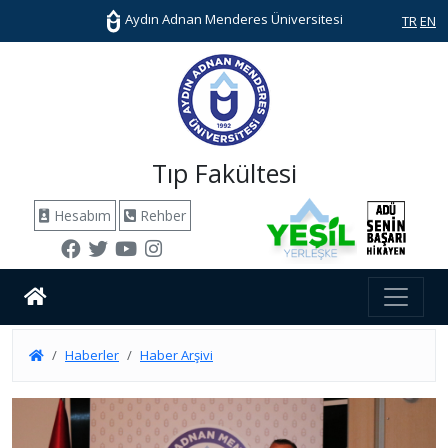
Aydın Adnan Menderes Üniversitesi
TR
EN
Tıp Fakültesi
Hesabım
Rehber
Haberler
Haber Arşivi