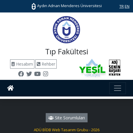
Aydın Adnan Menderes Üniversitesi
TR
EN
Tıp Fakültesi
Hesabım
Rehber
Site Sorumluları
ADÜ BİDB Web Tasarım Grubu - 2026