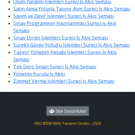
Ölüm Yardımı İşlemleri Süreci İş Akış Şeması
Satın Alma Yoluyla Taşınır Alım Süreci İş Akış Şeması
Sayım ve Devir İşlemleri Süreci İş Akış Şeması
Sınav Programının Hazırlanması Süreci iş Akış
Şeması
Sınav Ücreti İşlemleri Süreci İş Akış Şeması
Sürekli Görev Yolluğu İşlemleri Süreci İş Akış Şeması
Taşınır Yönetim Hesabı İşlemleri Süreci İş Akış
Şeması
Tek Ders Sınavı Süreci İş Akış Şeması
Yönetim Kurulu İş Akışı
Zimmet Verme İşlemleri Süreci İş Akış Şeması
Site Sorumluları
ADÜ BİDB Web Tasarım Grubu - 2026