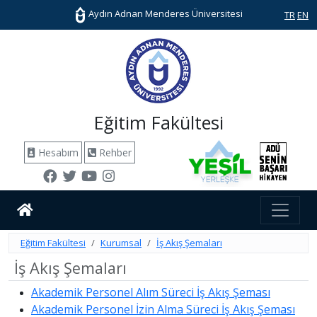
Aydın Adnan Menderes Üniversitesi
TR
EN
Eğitim Fakültesi
Hesabım
Rehber
Eğitim Fakültesi
Kurumsal
İş Akış Şemaları
İş Akış Şemaları
Akademik Personel Alım Süreci İş Akış Şeması
Akademik Personel İzin Alma Süreci İş Akış Şeması