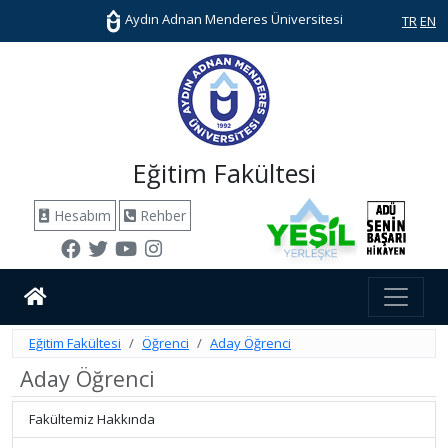
Aydın Adnan Menderes Üniversitesi
TR
EN
Eğitim Fakültesi
Hesabım
Rehber
Eğitim Fakültesi
Öğrenci
Aday Öğrenci
Aday Öğrenci
Fakültemiz Hakkında