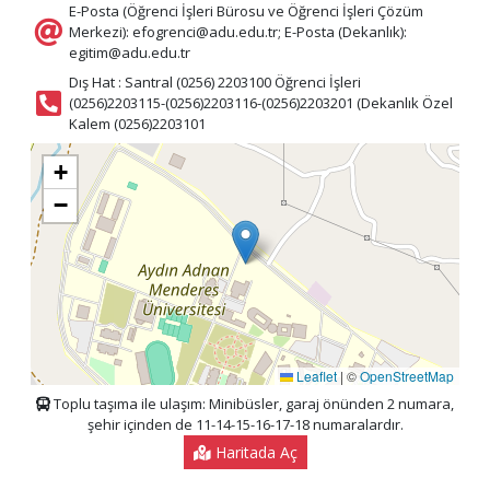
E-Posta (Öğrenci İşleri Bürosu ve Öğrenci İşleri Çözüm
Merkezi): efogrenci@adu.edu.tr; E-Posta (Dekanlık):
egitim@adu.edu.tr
Dış Hat : Santral (0256) 2203100 Öğrenci İşleri
(0256)2203115-(0256)2203116-(0256)2203201 (Dekanlık Özel
Kalem (0256)2203101
+
−
Leaflet
|
©
OpenStreetMap
Toplu taşıma ile ulaşım: Minibüsler, garaj önünden 2 numara,
şehir içinden de 11-14-15-16-17-18 numaralardır.
Haritada Aç