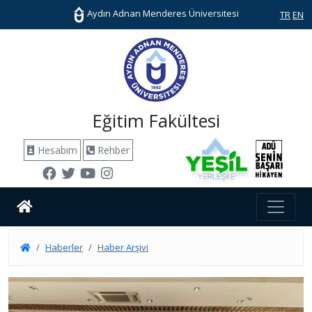
Aydın Adnan Menderes Üniversitesi
TR
EN
Eğitim Fakültesi
Hesabım
Rehber
Haberler
Haber Arşivi