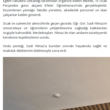
Eğitim Fakültesi Dekanlığı tarafından organize edilen etkinlik, 15 Ocak
Perşembe günü akşamı Efeler Öğretmenevi’nde gerçekleştirildi.
Düzenlenen yemeğe fakülte yönetimi, akademik personel ve idari
çalışanlar katılım gösterdi.
Sıcak ve samimi bir atmosferde geçen gecede, Öğr. Gör. Sadi Yılmaz’ın
üniversiteye ve öğrencilerin yetiştirilmesine sağladığı katkılardan
övgüyle bahsedildi. Meslektaşları, Yılmaz ile olan anılarını tazeleyerek
kendisine teşekkürlerini sundu.
Veda yemeği, Sadi Yılmaz’a bundan sonraki hayatında sağlık ve
mutluluk dileklerinin iletilmesiyle sona erdi.