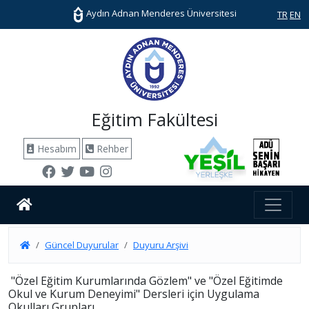
Aydın Adnan Menderes Üniversitesi
TR
EN
Eğitim Fakültesi
Hesabım
Rehber
Güncel Duyurular
Duyuru Arşivi
"Özel Eğitim Kurumlarında Gözlem" ve "Özel Eğitimde
Okul ve Kurum Deneyimi" Dersleri için Uygulama
Okulları Grupları