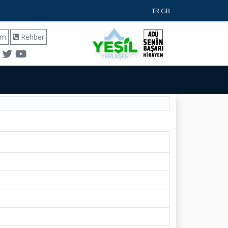
TR
GB
ım
Rehber